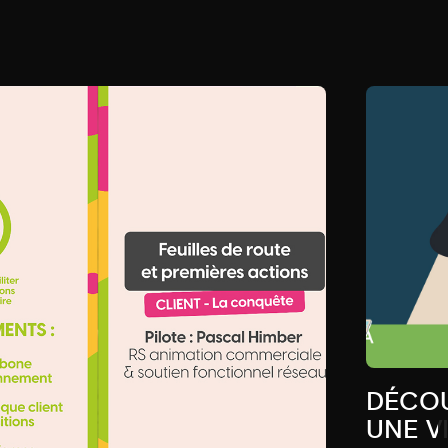
DÉCOU
UNE V